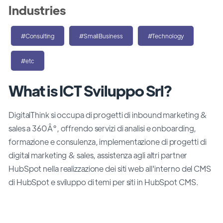
Industries
#Consulting
#SmallBusiness
#Technology
#etc
What is ICT Sviluppo Srl?
DigitalThink si occupa di progetti di inbound marketing &
sales a 360Â°, offrendo servizi di analisi e onboarding,
formazione e consulenza, implementazione di progetti di
digital marketing & sales, assistenza agli altri partner
HubSpot nella realizzazione dei siti web all'interno del CMS
di HubSpot e sviluppo di temi per siti in HubSpot CMS.