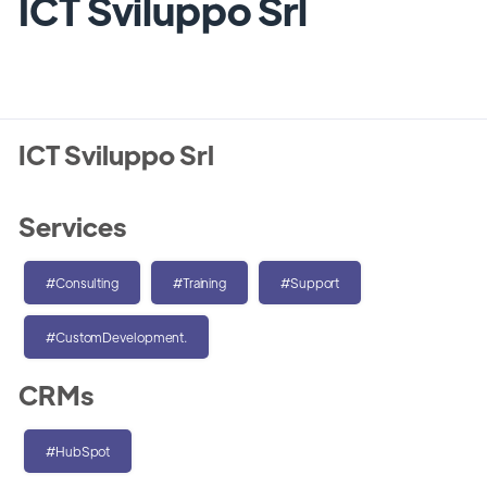
ICT Sviluppo Srl
ICT Sviluppo Srl
Services
#Consulting
#Training
#Support
#CustomDevelopment.
CRMs
#HubSpot