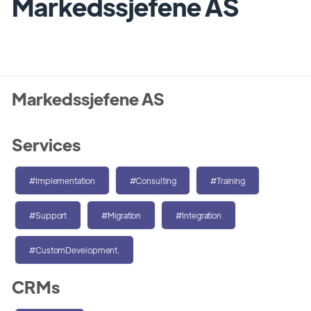
Markedssjefene AS
Markedssjefene AS
Services
#Implementation
#Consulting
#Training
#Support
#Migration
#Integration
#CustomDevelopment.
CRMs