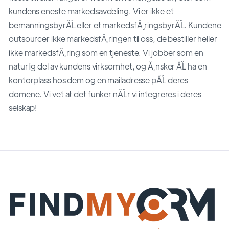
kundens eneste markedsavdeling. Vi er ikke et
bemanningsbyrĂĽ eller et markedsfĂ¸ringsbyrĂĽ. Kundene
outsourcer ikke markedsfĂ¸ringen til oss, de bestiller heller
ikke markedsfĂ¸ring som en tjeneste. Vi jobber som en
naturlig del av kundens virksomhet, og Ă¸nsker ĂĽ ha en
kontorplass hos dem og en mailadresse pĂĽ deres
domene. Vi vet at det funker nĂĽr vi integreres i deres
selskap!