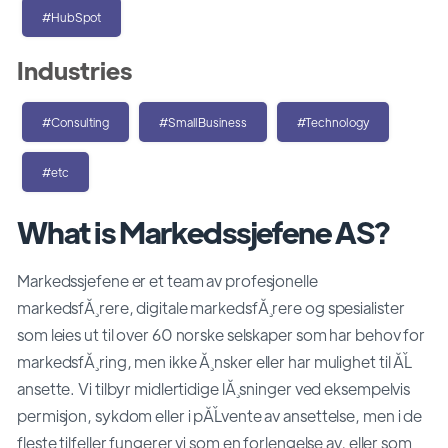
#HubSpot
Industries
#Consulting
#SmallBusiness
#Technology
#etc
What is Markedssjefene AS?
Markedssjefene er et team av profesjonelle
markedsfĂ¸rere, digitale markedsfĂ¸rere og spesialister
som leies ut til over 60 norske selskaper som har behov for
markedsfĂ¸ring, men ikke Ă¸nsker eller har mulighet til ĂĽ
ansette. Vi tilbyr midlertidige lĂ¸sninger ved eksempelvis
permisjon, sykdom eller i pĂĽvente av ansettelse, men i de
fleste tilfeller fungerer vi som en forlengelse av, eller som