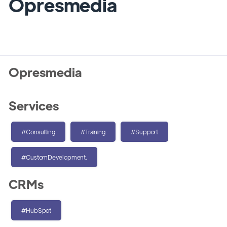
Opresmedia
Opresmedia
Services
#Consulting
#Training
#Support
#CustomDevelopment.
CRMs
#HubSpot