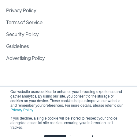
Privacy Policy
Terms of Service
Security Policy
Guidelines
Advertising Policy
Our website uses cookies to enhance your browsing experience and
gather analytics. By using our site, you consent to the storage of
cookies on your device. These cookies help us improve our website
and remember your preferences. For more details, please refer to our
Privacy Policy
.
If you decline, a single cookie will be stored to respect your choice,
alongside essential site cookies, ensuring your information isn't
Copyright 2026 ©
SyncMatters, Inc.
| All Rights
tracked.
Reserved