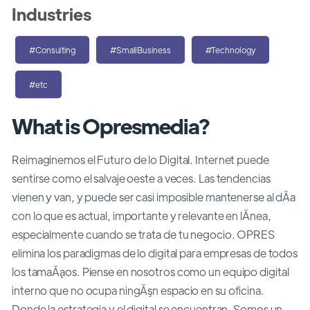
Industries
#Consulting
#SmallBusiness
#Technology
#etc
What is Opresmedia?
Reimaginemos el Futuro de lo Digital. Internet puede
sentirse como el salvaje oeste a veces. Las tendencias
vienen y van, y puede ser casi imposible mantenerse al dĂ­a
con lo que es actual, importante y relevante en lĂ­nea,
especialmente cuando se trata de tu negocio. OPRES
elimina los paradigmas de lo digital para empresas de todos
los tamaĂąos. Piense en nosotros como un equipo digital
interno que no ocupa ningĂşn espacio en su oficina.
Donde la estrategia y el digital se encuentran. Somos un