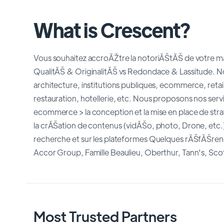
What is Crescent?
Vous souhaitez accroĂŽtre la notoriĂŠtĂŠ de votre mar
QualitĂŠ & OriginalitĂŠ vs Redondace & Lassitude. Nou
architecture, institutions publiques, ecommerce, retail
restauration, hotellerie, etc. Nous proposons nos servic
ecommerce > la conception et la mise en place de strat
la crĂŠation de contenus (vidĂŠo, photo, Drone, etc.)
recherche et sur les plateformes Quelques rĂŠfĂŠre
Accor Group, Famille Beaulieu, Oberthur, Tann's, Sc
Most Trusted Partners