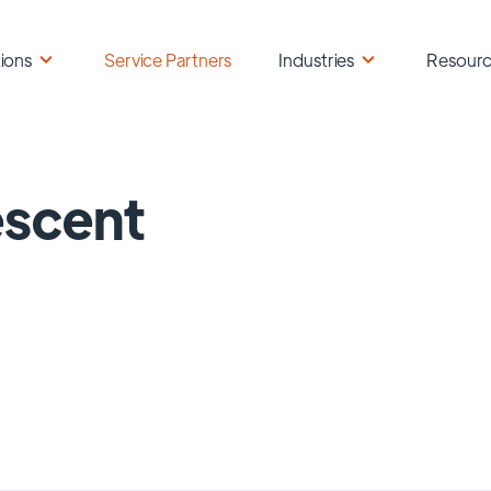
ions
Service Partners
Industries
Resour
escent