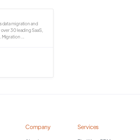
s data migration and
r over 30 leading SaaS,
 Migration ...
Company
Services