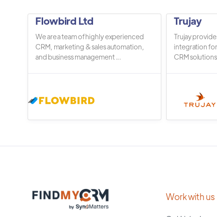
Flowbird Ltd
Trujay
We are a team of highly experienced
Trujay provide
CRM, marketing & sales automation,
integration fo
and business management ...
CRM solutions.
Work with us