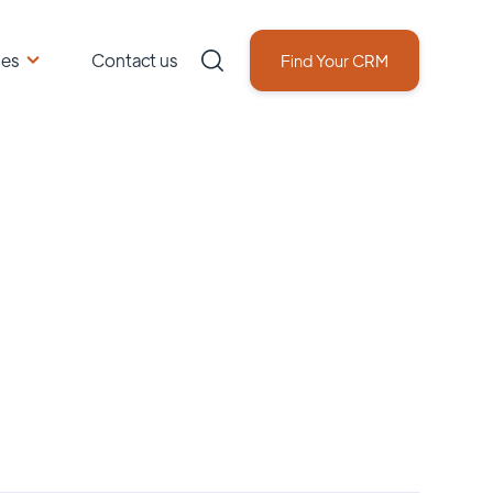
ces
Contact us
Find Your CRM