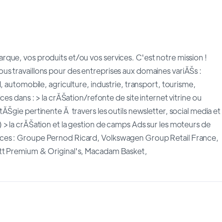
que, vos produits et/ou vos services. C'est notre mission !
s travaillons pour des entreprises aux domaines variĂŠs :
, automobile, agriculture, industrie, transport, tourisme,
es dans : > la crĂŠation/refonte de site internet vitrine ou
ĂŠgie pertinente Ă travers les outils newsletter, social media et
 > la crĂŠation et la gestion de camps Ads sur les moteurs de
nces : Groupe Pernod Ricard, Volkswagen Group Retail France,
ott Premium & Original's, Macadam Basket,