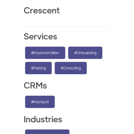
Crescent
Services
#Implementation
#Onboarding
#Training
#Consulting
CRMs
#HubSpot
Industries