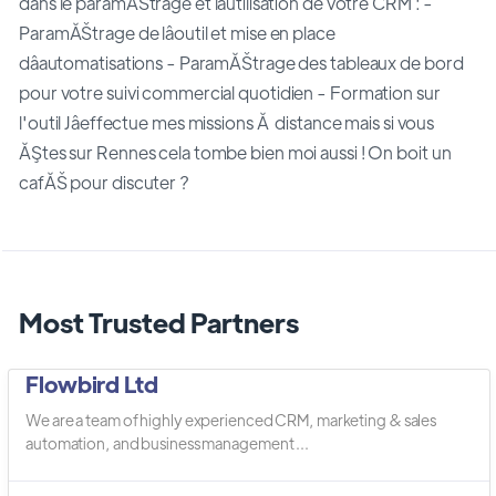
dans le paramĂŠtrage et lâutilisation de votre CRM : -
ParamĂŠtrage de lâoutil et mise en place
dâautomatisations - ParamĂŠtrage des tableaux de bord
pour votre suivi commercial quotidien - Formation sur
l'outil Jâeffectue mes missions Ă distance mais si vous
ĂŞtes sur Rennes cela tombe bien moi aussi ! On boit un
cafĂŠ pour discuter ?
Most Trusted Partners
Flowbird Ltd
We are a team of highly experienced CRM, marketing & sales
automation, and business management ...