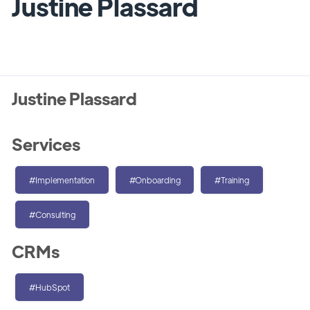
Justine Plassard
Justine Plassard
Services
#Implementation
#Onboarding
#Training
#Consulting
CRMs
#HubSpot