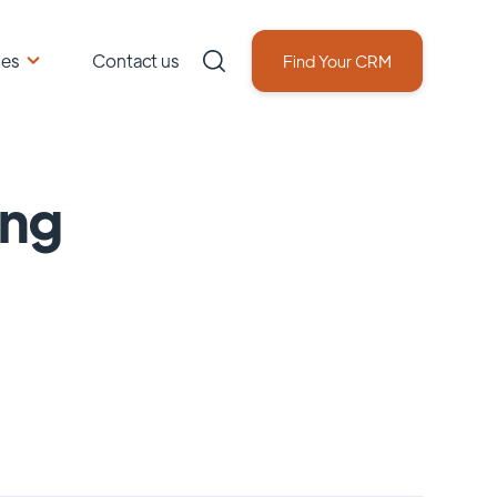
ces
Contact us
Find Your CRM
ing