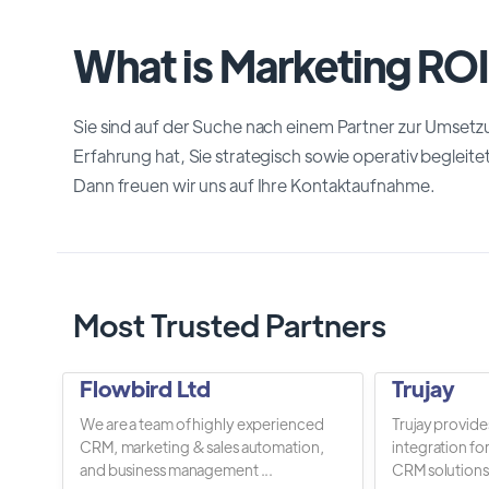
What is Marketing ROI
Sie sind auf der Suche nach einem Partner zur Umset
Erfahrung hat, Sie strategisch sowie operativ begleit
Dann freuen wir uns auf Ihre Kontaktaufnahme.
Most Trusted Partners
Flowbird Ltd
Trujay
We are a team of highly experienced
Trujay provide
CRM, marketing & sales automation,
integration fo
and business management ...
CRM solutions.