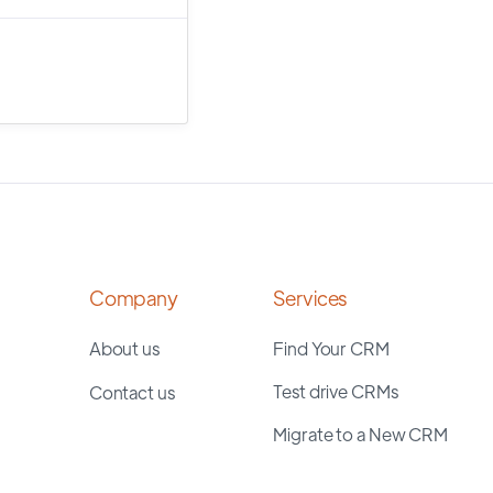
Company
Services
About us
Find Your CRM
Test drive CRMs
Contact us
Migrate to a New CRM