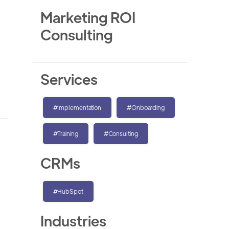
Marketing ROI
Consulting
Services
#Implementation
#Onboarding
#Training
#Consulting
CRMs
#HubSpot
Industries