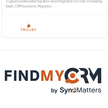
Trujay provides data migration and integration for over 30 leading
SaaS, CRM solutions. Migration ...