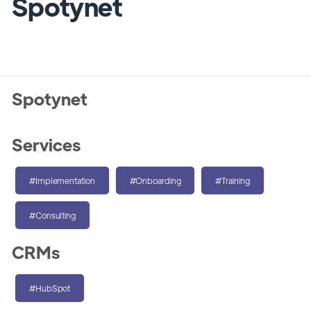
Spotynet
Spotynet
Services
#Implementation
#Onboarding
#Training
#Consulting
CRMs
#HubSpot